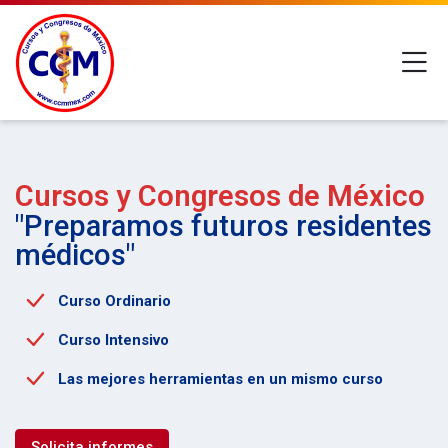
Skip to navigation
Skip to login form
Saltar al contenido principal
Skip to footer
M
Inicio
Cursos y Congresos de México
"Preparamos futuros residentes
médicos"
Curso Ordinario
Curso Intensivo
Las mejores herramientas en un mismo curso
Solicita informes