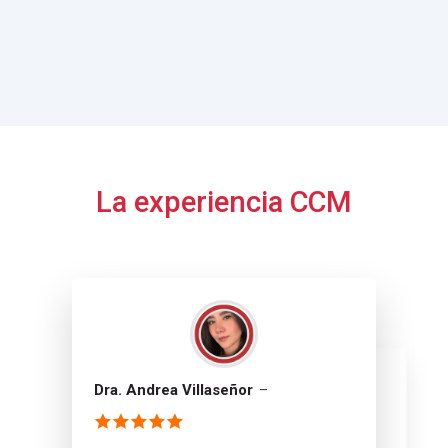
La experiencia CCM
Dra. Andrea Villaseñor
Dr. Alejandro Rojas
Dr. Miguel Magaña
Dra. Nathalie Tena Camacho