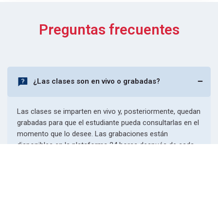
Preguntas frecuentes
¿Las clases son en vivo o grabadas?
Las clases se imparten en vivo y, posteriormente, quedan
grabadas para que el estudiante pueda consultarlas en el
momento que lo desee. Las grabaciones están
disponibles en la plataforma 24 horas después de cada
Scroll to top
sesión.
¿Cuál es la duración de los cursos y cómo se
organizan los horarios?